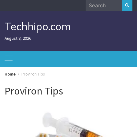
Skip
Search
to
for:
content
Techhipo.com
August 8, 2026
Home
Proviron Tips
Proviron Tips